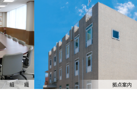
組 織
拠点案内