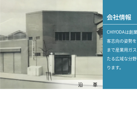
会社情報
CHIYODAは
客志向の姿勢を
まで産業用ガス
たる広域な分野
ります。
沿 革