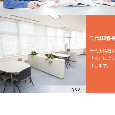
千代田精機
千代田精機
「人」にフ
介します。
Q＆A